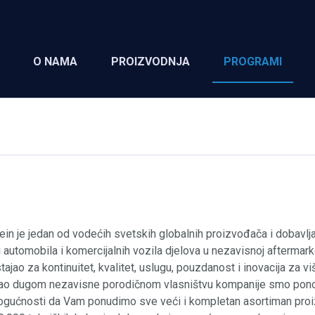
O NAMA
PROIZVODNJA
PROGRAMI
tein je jedan od vodećih svetskih globalnih proizvođača i dobavlj
 automobila i komercijalnih vozila djelova u nezavisnoj aftermark
tajao za kontinuitet, kvalitet, uslugu, pouzdanost i inovacija za v
Kao dugom nezavisne porodičnom vlasništvu kompanije smo pon
ogućnosti da Vam ponudimo sve veći i kompletan asortiman pro