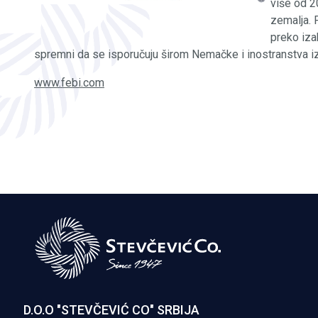
više od 2
zemalja. 
preko iza
spremni da se isporučuju širom Nemačke i inostranstva iz
www.febi.com
D.O.O "STEVČEVIĆ CO" SRBIJA