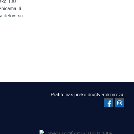
reko 130
žnicama ili
na delovi su
Pratite nas preko društvenih mreža: