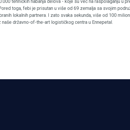
0.000 tehničkih habanja delova - koje su već na raspolaganju u p
Pored toga, febi je prisutan u više od 69 zemalja sa svojim podru
branih lokalnih partnera. I zato svaka sekunda, više od 100 milio
 naše državno-of-the-art logističkog centra u Ennepetal.