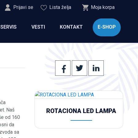
Prijavi se
Lista želja
Moja korpa
SERVIS
VESTI
KONTAKT
E-SHOP
ača
et. Naš
ROTACIONA LED LAMPA
iše od 160
osni da
izvoda sa