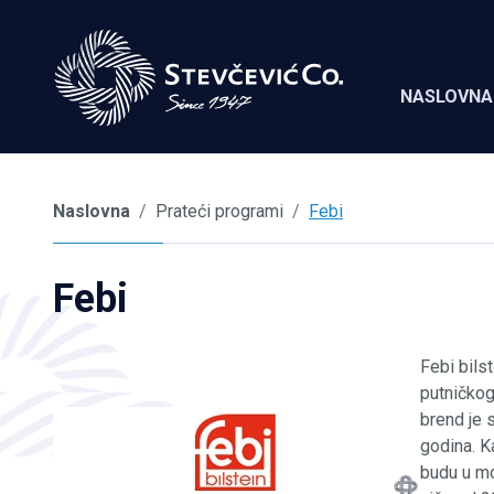
NASLOVNA
Naslovna
Prateći programi
Febi
Febi
Febi bils
putničkog
brend je s
godina. 
budu u m