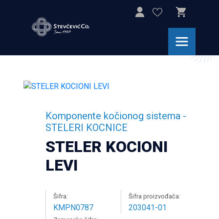
Komponente kočionog sistema
-
STELERI KOCNICE
STELER KOCIONI
LEVI
Šifra:
Šifra proizvođača:
KMPN0787
203041-01